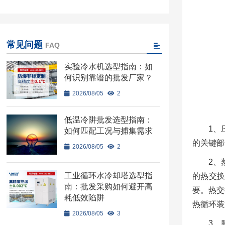
常见问题
FAQ
实验冷水机选型指南：如
何识别靠谱的批发厂家？
2026/08/05
2
低温冷阱批发选型指南：
1、
如何匹配工况与捕集需求
的关键部
2026/08/05
2
2、
工业循环水冷却塔选型指
的热交
南：批发采购如何避开高
要。热交
耗低效陷阱
热循环装
2026/08/05
3
3、