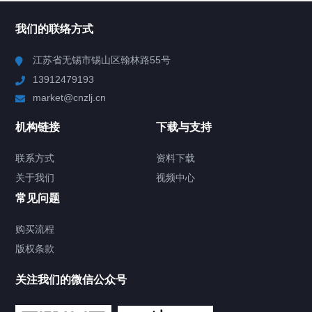
所有分类
NAV
我们的联络方式
Chiller高精度冷热循环器
江苏省无锡市锡山区翰林路55号
13912479193
Chiller高精度制冷循环器
market@cnzlj.cn
制冷加热动态控温系统
机构链接
下载与支持
TCU温度控制单元
联系方式
资料下载
关于我们
视频中心
Chiller温度|流量|压力控制系统
常见问题
Chiller气体控温系统
购买流程
版权条款
Chiller直冷控温机组
关注我们的微信公众号
Heating Circulator加热循环器