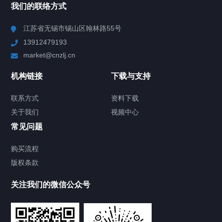
我们的联络方式
Chiller高精度冷热循环器
江苏省无锡市锡山区翰林路55号
13912479193
Chiller高精度制冷循环器
market@cnzlj.cn
制冷加热动态控温系统
机构链接
下载与支持
TCU温度控制单元
联系方式
资料下载
关于我们
视频中心
Chiller温度|流量|压力控制系统
常见问题
Chiller气体控温系统
购买流程
版权条款
Chiller直冷控温机组
关注我们的微信公众号
Heating Circulator加热循环器
Chamber试验箱