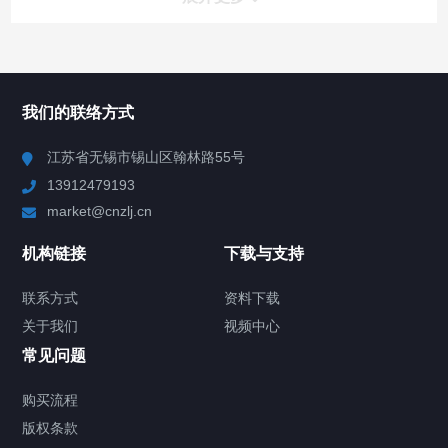
所有分类
NAV
我们的联络方式
Chiller高精度冷热循环器
江苏省无锡市锡山区翰林路55号
13912479193
Chiller高精度制冷循环器
market@cnzlj.cn
制冷加热动态控温系统
机构链接
下载与支持
TCU温度控制单元
联系方式
资料下载
关于我们
视频中心
Chiller温度|流量|压力控制系统
常见问题
Chiller气体控温系统
购买流程
版权条款
Chiller直冷控温机组