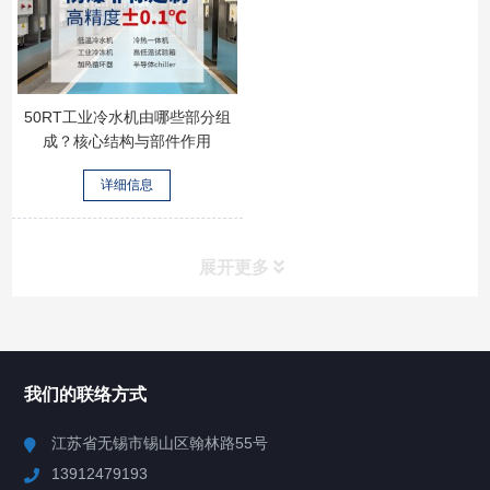
50RT工业冷水机由哪些部分组
成？核心结构与部件作用
详细信息
展开更多
所有分类
NAV
我们的联络方式
Chiller高精度冷热循环器
江苏省无锡市锡山区翰林路55号
13912479193
Chiller高精度制冷循环器