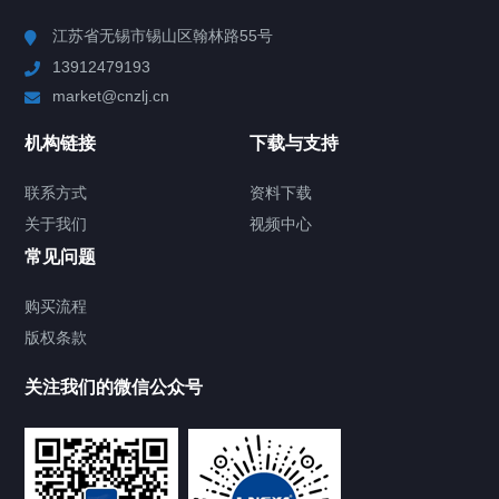
Chiller高精度冷热循环器
江苏省无锡市锡山区翰林路55号
13912479193
Chiller高精度制冷循环器
market@cnzlj.cn
制冷加热动态控温系统
机构链接
下载与支持
TCU温度控制单元
联系方式
资料下载
关于我们
视频中心
Chiller温度|流量|压力控制系统
常见问题
Chiller气体控温系统
购买流程
版权条款
Chiller直冷控温机组
关注我们的微信公众号
Heating Circulator加热循环器
Chamber试验箱