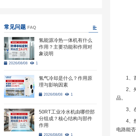
常见问题
FAQ
氢能源冷热一体机有什么
作用？主要功能和作用对
象说明
2026/08/08
1
1、
氢气冷却是什么？作用原
理与影响因素
2、
2026/08/08
1
品。
3、
50RT工业冷水机由哪些部
分组成？核心结构与部件
4、
作用
电路能否
2026/08/08
1