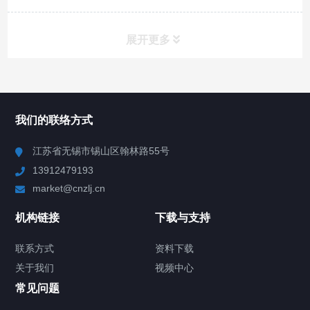
展开更多
所有分类
NAV
我们的联络方式
Chiller高精度冷热循环器
江苏省无锡市锡山区翰林路55号
13912479193
Chiller高精度制冷循环器
market@cnzlj.cn
制冷加热动态控温系统
机构链接
下载与支持
TCU温度控制单元
联系方式
资料下载
关于我们
视频中心
Chiller温度|流量|压力控制系统
常见问题