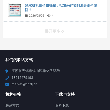
冷水机机组价格揭秘：批发采购如何避开低价陷
阱？
2026/08/05
4
展开更多
所有分类
NAV
我们的联络方式
Chiller高精度冷热循环器
江苏省无锡市锡山区翰林路55号
13912479193
Chiller高精度制冷循环器
market@cnzlj.cn
制冷加热动态控温系统
机构链接
下载与支持
TCU温度控制单元
联系方式
资料下载