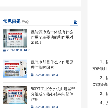
常见问题
FAQ
氢能源冷热一体机有什么
作用？主要功能和作用对
象说明
2026/08/08
3
1、
氢气冷却是什么？作用原
理与影响因素
实验项目
2026/08/08
3
2、
要想提高
50RT工业冷水机由哪些部
3、
分组成？核心结构与部件
作用
4、
2026/08/08
3