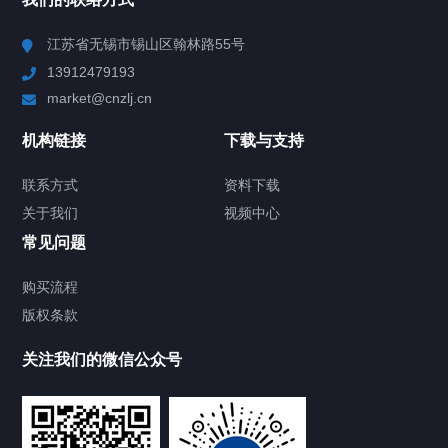
Chiller高精度冷热循环器
江苏省无锡市锡山区翰林路55号
13912479193
Chiller高精度制冷循环器
market@cnzlj.cn
制冷加热动态控温系统
机构链接
下载与支持
TCU温度控制单元
联系方式
资料下载
关于我们
视频中心
Chiller温度|流量|压力控制系统
常见问题
Chiller气体控温系统
购买流程
版权条款
Chiller直冷控温机组
关注我们的微信公众号
Heating Circulator加热循环器
Chamber试验箱