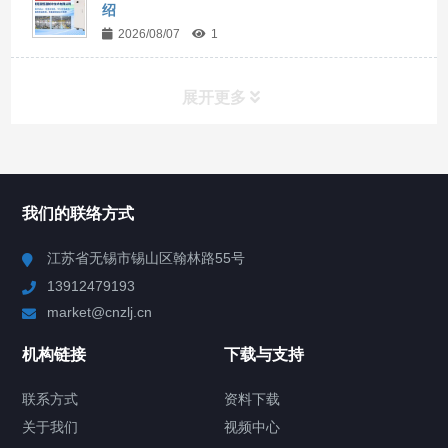
绍
2026/08/07
1
展开更多
所有分类
NAV
我们的联络方式
Chiller高精度冷热循环器
江苏省无锡市锡山区翰林路55号
13912479193
Chiller高精度制冷循环器
market@cnzlj.cn
制冷加热动态控温系统
机构链接
下载与支持
TCU温度控制单元
联系方式
资料下载
关于我们
视频中心
Chiller温度|流量|压力控制系统