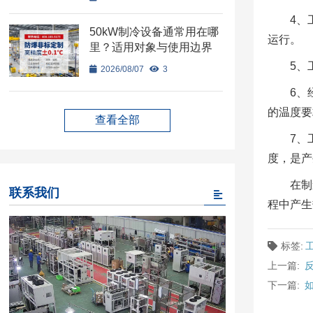
4、
50kW制冷设备通常用在哪
运行。
里？适用对象与使用边界
5、
2026/08/07
3
6、
的温度要
查看全部
7、
度，是产
在制
联系我们
程中产生
标签:
上一篇:
下一篇: