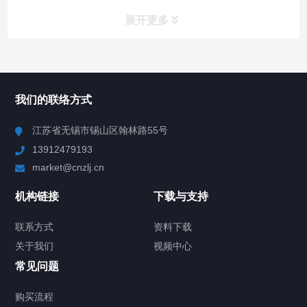
展开更多
所有分类
NAV
我们的联络方式
Chiller高精度冷热循环器
江苏省无锡市锡山区翰林路55号
13912479193
Chiller高精度制冷循环器
market@cnzlj.cn
制冷加热动态控温系统
机构链接
下载与支持
TCU温度控制单元
联系方式
资料下载
关于我们
视频中心
Chiller温度|流量|压力控制系统
常见问题
Chiller气体控温系统
购买流程