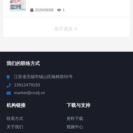
2026/08/08
1
展开更多
所有分类
NAV
我们的联络方式
Chiller高精度冷热循环器
江苏省无锡市锡山区翰林路55号
13912479193
Chiller高精度制冷循环器
market@cnzlj.cn
制冷加热动态控温系统
机构链接
下载与支持
TCU温度控制单元
联系方式
资料下载
关于我们
视频中心
Chiller温度|流量|压力控制系统