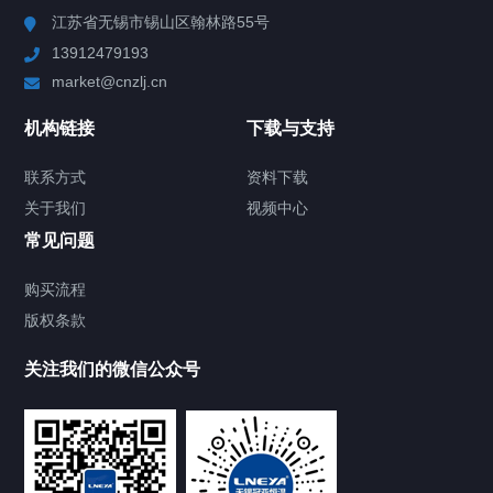
江苏省无锡市锡山区翰林路55号
13912479193
Chiller高精度制冷循环器
market@cnzlj.cn
制冷加热动态控温系统
机构链接
下载与支持
TCU温度控制单元
联系方式
资料下载
关于我们
视频中心
Chiller温度|流量|压力控制系统
常见问题
Chiller气体控温系统
购买流程
版权条款
Chiller直冷控温机组
关注我们的微信公众号
Heating Circulator加热循环器
Chamber试验箱