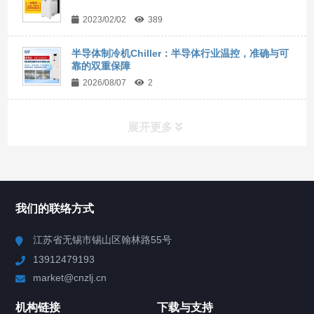
2023/02/02
389
半导体制冷机Chiller：半导体行业温控，准确与可
靠的双重保障
2026/08/07
2
展开更多
所有分类
NAV
我们的联络方式
Chiller高精度冷热循环器
江苏省无锡市锡山区翰林路55号
13912479193
Chiller高精度制冷循环器
market@cnzlj.cn
制冷加热动态控温系统
机构链接
下载与支持