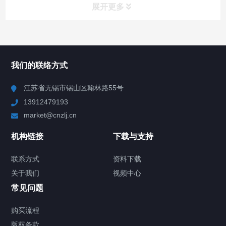
展开更多
所有分类
NAV
我们的联络方式
Chiller高精度冷热循环器
江苏省无锡市锡山区翰林路55号
13912479193
Chiller高精度制冷循环器
market@cnzlj.cn
制冷加热动态控温系统
机构链接
下载与支持
TCU温度控制单元
联系方式
资料下载
关于我们
视频中心
Chiller温度|流量|压力控制系统
常见问题
Chiller气体控温系统
购买流程
版权条款