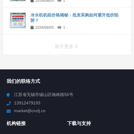
2026/08/05
1
冷水机机组价格揭秘：批发采购如何避开低价陷
阱？
2026/08/05
1
展开更多
所有分类
NAV
我们的联络方式
Chiller高精度冷热循环器
江苏省无锡市锡山区翰林路55号
13912479193
Chiller高精度制冷循环器
market@cnzlj.cn
制冷加热动态控温系统
机构链接
下载与支持
TCU温度控制单元