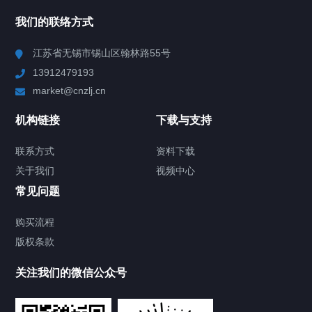
所有分类
NAV
我们的联络方式
Chiller高精度冷热循环器
江苏省无锡市锡山区翰林路55号
13912479193
Chiller高精度制冷循环器
market@cnzlj.cn
制冷加热动态控温系统
机构链接
下载与支持
TCU温度控制单元
联系方式
资料下载
关于我们
视频中心
Chiller温度|流量|压力控制系统
常见问题
Chiller气体控温系统
购买流程
版权条款
Chiller直冷控温机组
关注我们的微信公众号
Heating Circulator加热循环器