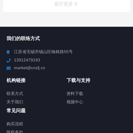
展开更多
所有分类
NAV
我们的联络方式
Chiller高精度冷热循环器
江苏省无锡市锡山区翰林路55号
13912479193
Chiller高精度制冷循环器
market@cnzlj.cn
制冷加热动态控温系统
机构链接
下载与支持
TCU温度控制单元
联系方式
资料下载
关于我们
视频中心
Chiller温度|流量|压力控制系统
常见问题
Chiller气体控温系统
购买流程
版权条款