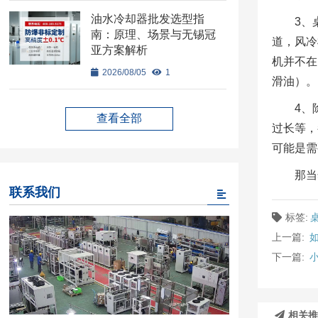
油水冷却器批发选型指
3、
南：原理、场景与无锡冠
道，风冷
亚方案解析
机并不在
2026/08/05
1
滑油）。
4、
查看全部
过长等，
可能是需
那当
联系我们
标签:
上一篇:
下一篇:
相关