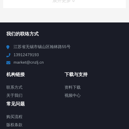
展开更多
所有分类
NAV
我们的联络方式
Chiller高精度冷热循环器
江苏省无锡市锡山区翰林路55号
13912479193
Chiller高精度制冷循环器
market@cnzlj.cn
制冷加热动态控温系统
机构链接
下载与支持
TCU温度控制单元
联系方式
资料下载
关于我们
视频中心
Chiller温度|流量|压力控制系统
常见问题
Chiller气体控温系统
购买流程
版权条款
Chiller直冷控温机组