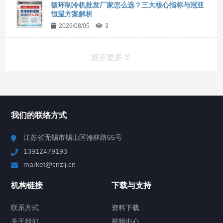
循环制冷机批发厂家怎么选？三大核心指标与冠亚
恒温方案解析
2026/08/05
3
展开更多
所有分类
NAV
我们的联络方式
Chiller高精度冷热循环器
江苏省无锡市锡山区翰林路55号
13912479193
Chiller高精度制冷循环器
market@cnzlj.cn
制冷加热动态控温系统
机构链接
下载与支持
TCU温度控制单元
联系方式
资料下载
关于我们
视频中心