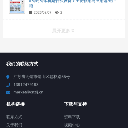
5冷吨冷水机是什么设备？主要作用与应用范围介
绍
2026/08/07
2
展开更多
所有分类
NAV
我们的联络方式
Chiller高精度冷热循环器
江苏省无锡市锡山区翰林路55号
13912479193
Chiller高精度制冷循环器
market@cnzlj.cn
制冷加热动态控温系统
机构链接
下载与支持
TCU温度控制单元
联系方式
资料下载
关于我们
视频中心