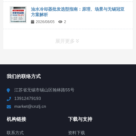
油水冷却器批发选型指南：原理、场景与无锡冠亚
方案解析
2026/08/05
2
展开更多
所有分类
NAV
我们的联络方式
Chiller高精度冷热循环器
江苏省无锡市锡山区翰林路55号
13912479193
Chiller高精度制冷循环器
market@cnzlj.cn
制冷加热动态控温系统
机构链接
下载与支持
TCU温度控制单元
联系方式
资料下载