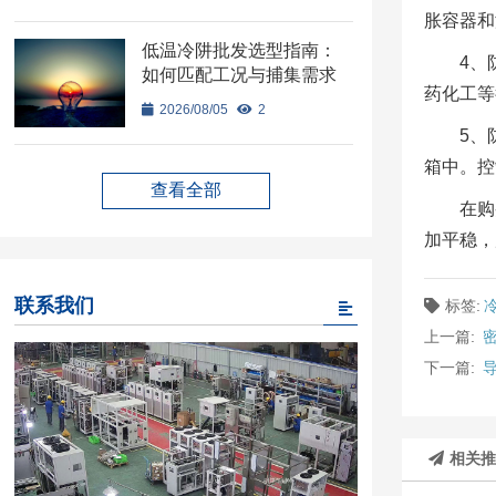
胀容器和
低温冷阱批发选型指南：
4、
如何匹配工况与捕集需求
药化工等
2026/08/05
2
5、
箱中。控
查看全部
在购
加平稳，
联系我们
标签:
上一篇:
下一篇:
相关