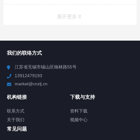
展开更多
所有分类
NAV
我们的联络方式
Chiller高精度冷热循环器
江苏省无锡市锡山区翰林路55号
13912479193
Chiller高精度制冷循环器
market@cnzlj.cn
制冷加热动态控温系统
机构链接
下载与支持
TCU温度控制单元
联系方式
资料下载
关于我们
视频中心
Chiller温度|流量|压力控制系统
常见问题
Chiller气体控温系统