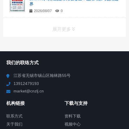
界
2026/08/07
0
展开更多
所有分类
NAV
我们的联络方式
Chiller高精度冷热循环器
江苏省无锡市锡山区翰林路55号
13912479193
Chiller高精度制冷循环器
market@cnzlj.cn
制冷加热动态控温系统
机构链接
下载与支持
TCU温度控制单元
联系方式
资料下载
关于我们
视频中心
Chiller温度|流量|压力控制系统