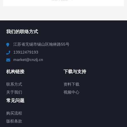
所有分类
NAV
我们的联络方式
Chiller高精度冷热循环器
江苏省无锡市锡山区翰林路55号
13912479193
Chiller高精度制冷循环器
market@cnzlj.cn
制冷加热动态控温系统
机构链接
下载与支持
TCU温度控制单元
联系方式
资料下载
关于我们
视频中心
Chiller温度|流量|压力控制系统
常见问题
Chiller气体控温系统
购买流程
版权条款
Chiller直冷控温机组