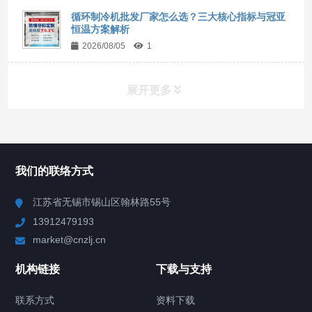
循环制冷机批发厂家怎么选？三大核心指标与冠亚
恒温方案解析
2026/08/05
1
展开更多
所有分类
NAV
我们的联络方式
Chiller高精度冷热循环器
江苏省无锡市锡山区翰林路55号
13912479193
Chiller高精度制冷循环器
market@cnzlj.cn
制冷加热动态控温系统
机构链接
下载与支持
TCU温度控制单元
联系方式
资料下载