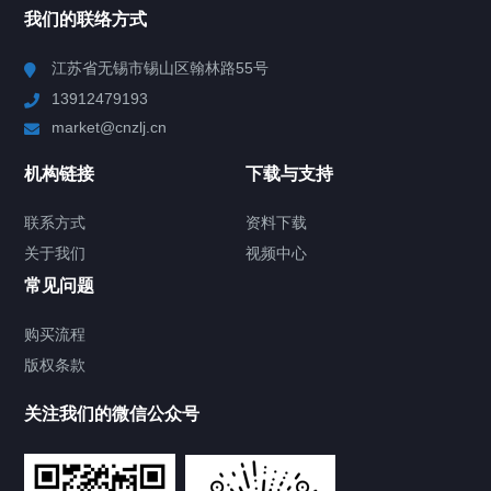
我们的联络方式
Chiller高精度冷热循环器
江苏省无锡市锡山区翰林路55号
13912479193
Chiller高精度制冷循环器
market@cnzlj.cn
制冷加热动态控温系统
机构链接
下载与支持
TCU温度控制单元
联系方式
资料下载
关于我们
视频中心
Chiller温度|流量|压力控制系统
常见问题
Chiller气体控温系统
购买流程
版权条款
Chiller直冷控温机组
关注我们的微信公众号
Heating Circulator加热循环器