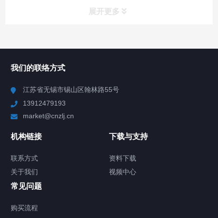
展开更多
所有分类
NAV
我们的联络方式
Chiller高精度冷热循环器
江苏省无锡市锡山区翰林路55号
13912479193
Chiller高精度制冷循环器
market@cnzlj.cn
制冷加热动态控温系统
机构链接
下载与支持
TCU温度控制单元
联系方式
资料下载
关于我们
视频中心
Chiller温度|流量|压力控制系统
常见问题
Chiller气体控温系统
购买流程