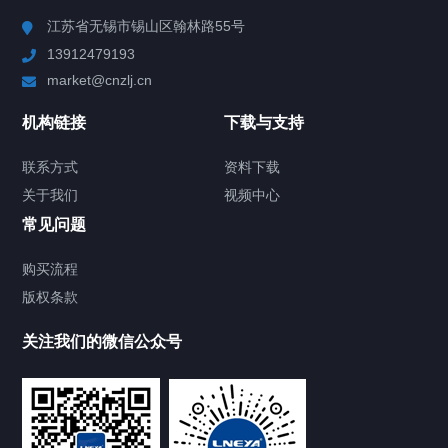
Chiller高精度冷热循环器
江苏省无锡市锡山区翰林路55号
13912479193
Chiller高精度制冷循环器
market@cnzlj.cn
制冷加热动态控温系统
机构链接
下载与支持
TCU温度控制单元
联系方式
资料下载
关于我们
视频中心
Chiller温度|流量|压力控制系统
常见问题
Chiller气体控温系统
购买流程
版权条款
Chiller直冷控温机组
关注我们的微信公众号
Heating Circulator加热循环器
Chamber试验箱