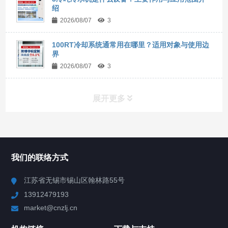
绍
2026/08/07
3
100RT冷却系统通常用在哪里？适用对象与使用边
界
2026/08/07
3
展开更多
所有分类
NAV
我们的联络方式
Chiller高精度冷热循环器
江苏省无锡市锡山区翰林路55号
13912479193
Chiller高精度制冷循环器
market@cnzlj.cn
制冷加热动态控温系统