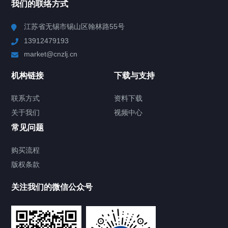
我们的联络方式
Chiller高精度冷热循环器
江苏省无锡市锡山区翰林路55号
13912479193
Chiller高精度制冷循环器
market@cnzlj.cn
制冷加热动态控温系统
机构链接
下载与支持
TCU温度控制单元
联系方式
资料下载
关于我们
视频中心
Chiller温度|流量|压力控制系统
常见问题
Chiller气体控温系统
购买流程
版权条款
Chiller直冷控温机组
关注我们的微信公众号
Heating Circulator加热循环器
Chamber试验箱