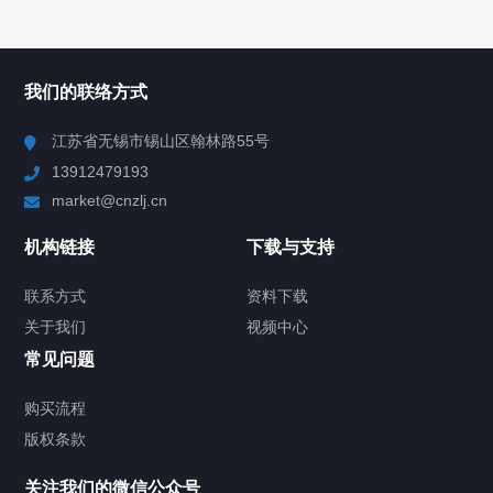
所有分类
NAV
我们的联络方式
Chiller高精度冷热循环器
江苏省无锡市锡山区翰林路55号
13912479193
Chiller高精度制冷循环器
market@cnzlj.cn
制冷加热动态控温系统
机构链接
下载与支持
TCU温度控制单元
联系方式
资料下载
关于我们
视频中心
Chiller温度|流量|压力控制系统
常见问题
Chiller气体控温系统
购买流程
版权条款
Chiller直冷控温机组
关注我们的微信公众号