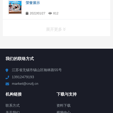
荣誉展示
2022/01/27
812
展开更多
所有分类
NAV
我们的联络方式
Chiller高精度冷热循环器
江苏省无锡市锡山区翰林路55号
13912479193
Chiller高精度制冷循环器
market@cnzlj.cn
制冷加热动态控温系统
机构链接
下载与支持
TCU温度控制单元
联系方式
资料下载
关于我们
视频中心