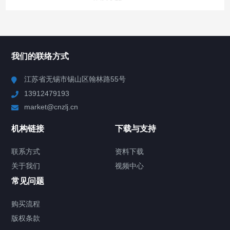
所有分类
NAV
我们的联络方式
Chiller高精度冷热循环器
江苏省无锡市锡山区翰林路55号
13912479193
Chiller高精度制冷循环器
market@cnzlj.cn
制冷加热动态控温系统
机构链接
下载与支持
TCU温度控制单元
联系方式
资料下载
关于我们
视频中心
Chiller温度|流量|压力控制系统
常见问题
Chiller气体控温系统
购买流程
版权条款
Chiller直冷控温机组