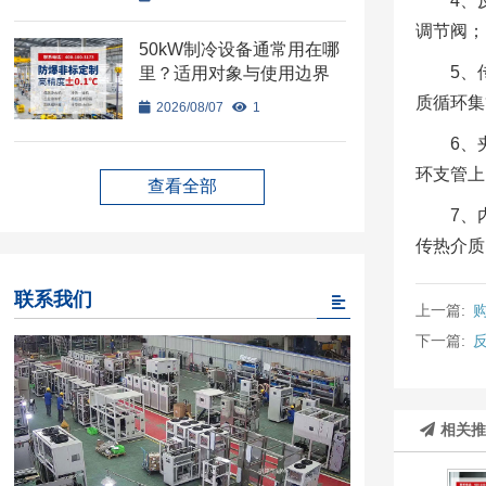
4、
调节阀；
50kW制冷设备通常用在哪
5、
里？适用对象与使用边界
质循环集
2026/08/07
1
6、
环支管上
查看全部
7、
传热介质
联系我们
上一篇:
下一篇:
相关