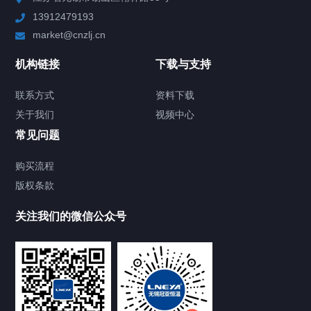
13912479193
Chiller高精度制冷循环器
market@cnzlj.cn
制冷加热动态控温系统
机构链接
下载与支持
TCU温度控制单元
联系方式
资料下载
关于我们
视频中心
Chiller温度|流量|压力控制系统
常见问题
Chiller气体控温系统
购买流程
版权条款
Chiller直冷控温机组
关注我们的微信公众号
Heating Circulator加热循环器
Chamber试验箱
FREEZER低温箱