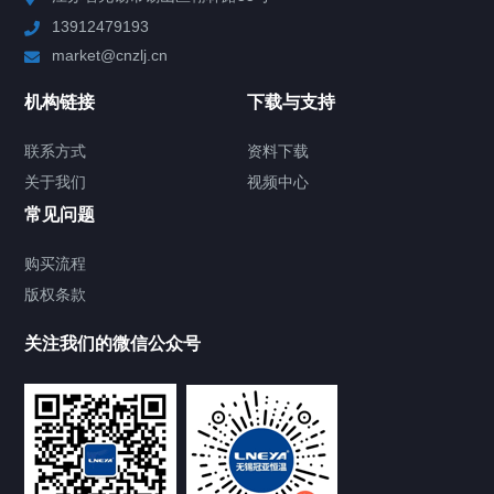
13912479193
Chiller高精度制冷循环器
market@cnzlj.cn
制冷加热动态控温系统
机构链接
下载与支持
TCU温度控制单元
联系方式
资料下载
关于我们
视频中心
Chiller温度|流量|压力控制系统
常见问题
Chiller气体控温系统
购买流程
版权条款
Chiller直冷控温机组
关注我们的微信公众号
Heating Circulator加热循环器
Chamber试验箱
FREEZER低温箱