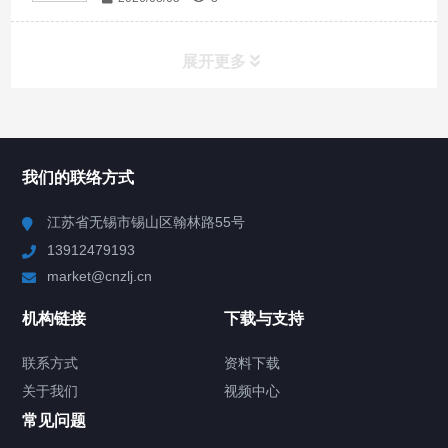
展开更多
所有分类
NAV
我们的联络方式
Chiller高精度冷热循环器
江苏省无锡市锡山区翰林路55号
13912479193
Chiller高精度制冷循环器
market@cnzlj.cn
制冷加热动态控温系统
机构链接
下载与支持
TCU温度控制单元
联系方式
资料下载
关于我们
视频中心
Chiller温度|流量|压力控制系统
常见问题