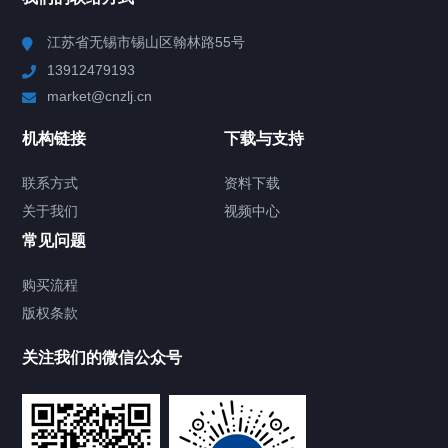
Chiller高精度冷热循环器
江苏省无锡市锡山区翰林路55号
13912479193
Chiller高精度制冷循环器
market@cnzlj.cn
制冷加热动态控温系统
机构链接
下载与支持
TCU温度控制单元
联系方式
资料下载
关于我们
视频中心
Chiller温度|流量|压力控制系统
常见问题
Chiller气体控温系统
购买流程
版权条款
Chiller直冷控温机组
关注我们的微信公众号
Heating Circulator加热循环器
Chamber试验箱