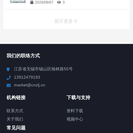
2026/08/07
3
展开更多
所有分类
NAV
我们的联络方式
Chiller高精度冷热循环器
江苏省无锡市锡山区翰林路55号
13912479193
Chiller高精度制冷循环器
market@cnzlj.cn
制冷加热动态控温系统
机构链接
下载与支持
TCU温度控制单元
联系方式
资料下载
关于我们
视频中心
Chiller温度|流量|压力控制系统
常见问题