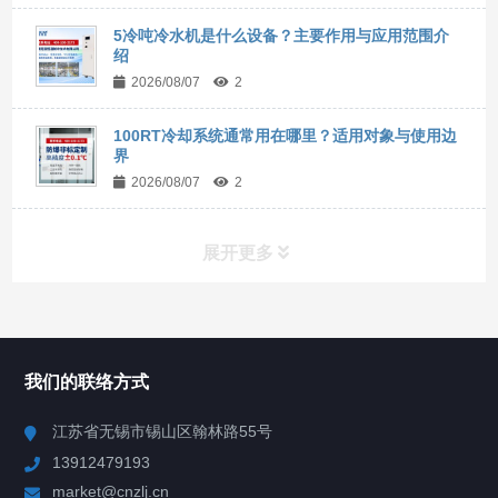
5冷吨冷水机是什么设备？主要作用与应用范围介
绍
2026/08/07
2
100RT冷却系统通常用在哪里？适用对象与使用边
界
2026/08/07
2
展开更多
所有分类
NAV
我们的联络方式
Chiller高精度冷热循环器
江苏省无锡市锡山区翰林路55号
13912479193
Chiller高精度制冷循环器
market@cnzlj.cn