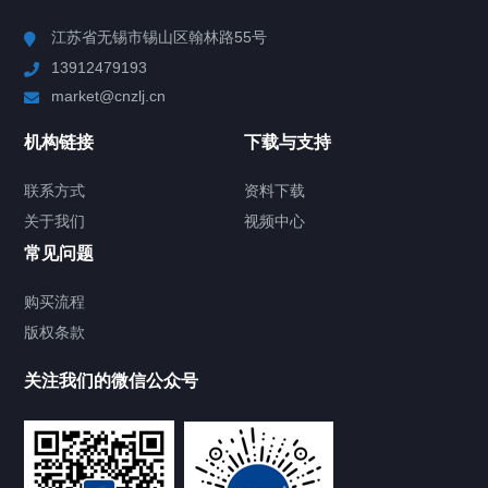
Chiller高精度冷热循环器
江苏省无锡市锡山区翰林路55号
13912479193
Chiller高精度制冷循环器
market@cnzlj.cn
制冷加热动态控温系统
机构链接
下载与支持
TCU温度控制单元
联系方式
资料下载
关于我们
视频中心
Chiller温度|流量|压力控制系统
常见问题
Chiller气体控温系统
购买流程
版权条款
Chiller直冷控温机组
关注我们的微信公众号
Heating Circulator加热循环器
Chamber试验箱