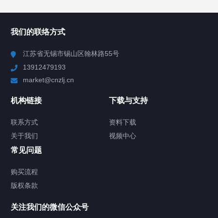
所有分类
NAV
我们的联络方式
Chiller高精度冷热循环器
江苏省无锡市锡山区翰林路55号
13912479193
Chiller高精度制冷循环器
market@cnzlj.cn
制冷加热动态控温系统
机构链接
下载与支持
TCU温度控制单元
联系方式
资料下载
关于我们
视频中心
Chiller温度|流量|压力控制系统
常见问题
Chiller气体控温系统
购买流程
版权条款
Chiller直冷控温机组
关注我们的微信公众号
Heating Circulator加热循环器