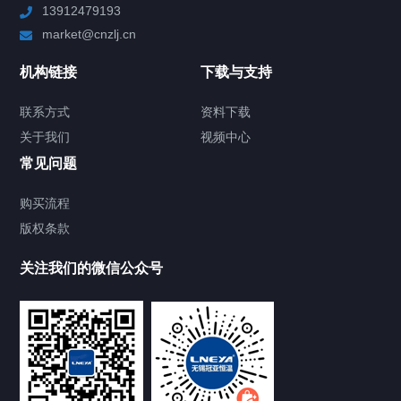
13912479193
Chiller高精度制冷循环器
market@cnzlj.cn
制冷加热动态控温系统
机构链接
下载与支持
TCU温度控制单元
联系方式
资料下载
关于我们
视频中心
Chiller温度|流量|压力控制系统
常见问题
Chiller气体控温系统
购买流程
版权条款
Chiller直冷控温机组
关注我们的微信公众号
Heating Circulator加热循环器
Chamber试验箱
FREEZER低温箱