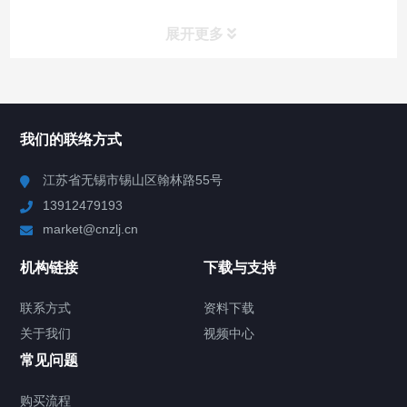
展开更多
所有分类
NAV
我们的联络方式
Chiller高精度冷热循环器
江苏省无锡市锡山区翰林路55号
13912479193
Chiller高精度制冷循环器
market@cnzlj.cn
制冷加热动态控温系统
机构链接
下载与支持
TCU温度控制单元
联系方式
资料下载
关于我们
视频中心
Chiller温度|流量|压力控制系统
常见问题
Chiller气体控温系统
购买流程